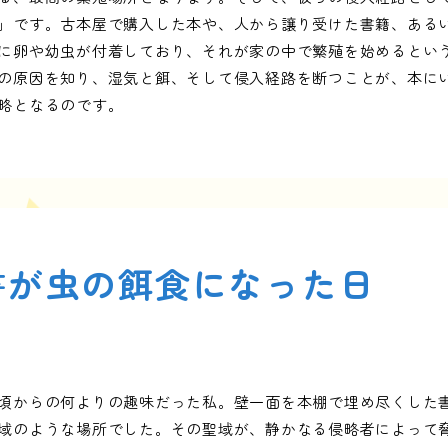
」です。古本屋で購入した本や、人から譲り受けた書籍、ある
に卵や幼虫が付着しており、それが家の中で繁殖を始めるとい
の原因を知り、湿気と餌、そして侵入経路を断つことが、本に
略となるのです。
書が虫の餌食になった日
頃からの何よりの趣味だった私。壁一面を本棚で埋め尽くした
域のような場所でした。その聖域が、静かなる侵略者によって