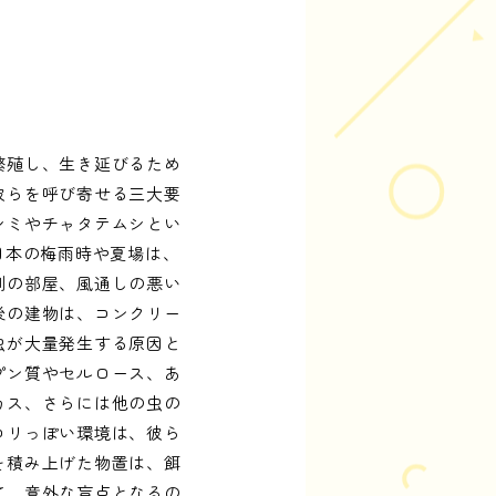
繁殖し、生き延びるため
彼らを呼び寄せる三大要
シミやチャタテムシとい
日本の梅雨時や夏場は、
側の部屋、風通しの悪い
後の建物は、コンクリー
虫が大量発生する原因と
プン質やセルロース、あ
カス、さらには他の虫の
コリっぽい環境は、彼ら
を積み上げた物置は、餌
て、意外な盲点となるの