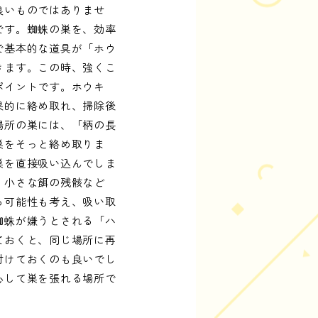
良いものではありませ
です。蜘蛛の巣を、効率
で基本的な道具が「ホウ
きます。この時、強くこ
ポイントです。ホウキ
果的に絡め取れ、掃除後
場所の巣には、「柄の長
巣をそっと絡め取りま
巣を直接吸い込んでしま
、小さな餌の残骸など
る可能性も考え、吸い取
蜘蛛が嫌うとされる「ハ
ておくと、同じ場所に再
付けておくのも良いでし
心して巣を張れる場所で
。