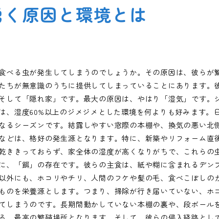
湧く原因と環境とは
食べる虫が発生してしまうのでしょうか。その原因は、彼らが
たちが無意識のうちに提供してしまっていることにあります。
そして「隠れ家」です。最大の原因は、やはり「湿気」です。
は、湿度60%以上のジメジメとした環境を何よりも好みます。
なるシーズンです。結露しやすい窓際の本棚や、換気の悪い北
などは、格好の発生源となります。特に、新築やリフォーム直
乾ききっておらず、家全体の湿度が高くなりがちで、これらの
に、「餌」の存在です。彼らの主食は、紙や糊に含まれるデン
以外にも、ホコリやチリ、人間のフケや髪の毛、食べこぼしの
ものを栄養源とします。つまり、掃除が行き届いていない、ホ
てしまうのです。長期間動かしていない本棚の裏や、段ボール
る、最高の繁殖場所となります。そして、彼らの侵入経路とし