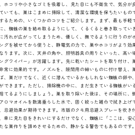
、ホコリや小さなゴミを吸着し、見た目にも不衛生で、気分が
ていても、巣はこまめに掃除して、清潔な環境を保ちたいもの
するための、いくつかのコツをご紹介します。まず、最も手軽
に、蜘蛛の巣を絡め取るようにして、くるくると巻き取ってい
に汚れが広がってしまうため、優しく、撫でるように行うのが
ングを被せてから使うと、静電気の力で、巣やホコリがより効
なります。次に、天井の角や、照明器具の周りといった、高い
ングワイパー」が活躍します。先に乾いたシートを取り付け、
非常に効果的です。ノズルを、隙間用の細いものに付け替え、
ば、巣だけでなく、近くに潜んでいるかもしれない蜘蛛の卵や
ができます。ただし、掃除機の中に、まだ生きている蜘蛛がい
捨てるようにしましょう。巣を取り除いた後は、その場所に、
アロマオイルを数滴垂らした水で、固く絞った雑巾で拭き上げ
、忌避効果が期待できます。市販のクモ用忌避スプレーを吹き
、単に見た目をきれいにするだけでなく、蜘蛛に「ここは、安
たな巣作りを諦めさせるための、静かなる警告でもあるのです