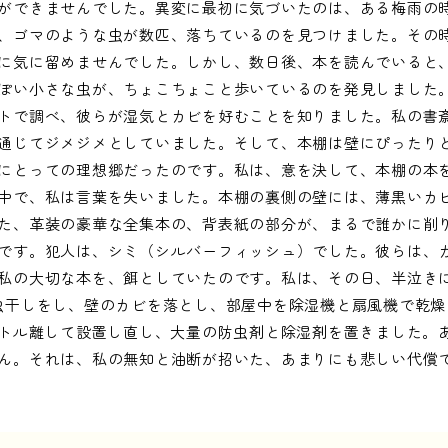
ができませんでした。異変に最初に気づいたのは、ある梅雨の
、ゴマのような虫が数匹、落ちているのを見つけました。その
に気に留めませんでした。しかし、数日後、本を読んでいると、
ぽい小さな虫が、ちょこちょこと歩いているのを発見しました
トで調べ、彼らが湿気とカビを好むことを知りました。私の書
通じてジメジメとしていました。そして、本棚は壁にぴったり
にとっての理想郷だったのです。私は、意を決して、本棚の本
中で、私は言葉を失いました。本棚の裏側の壁には、薄黒いカ
た、革装の豪華な全集本の、背表紙の部分が、まるで誰かに削
です。犯人は、シミ（シルバーフィッシュ）でした。彼らは、
私の大切な本を、餌としていたのです。私は、その日、半泣き
虫干しをし、壁のカビを落とし、部屋中を除湿機と扇風機で乾燥
ートル離して設置し直し、大量の防虫剤と除湿剤を置きました。
ん。それは、私の無知と油断が招いた、あまりにも悲しい代償