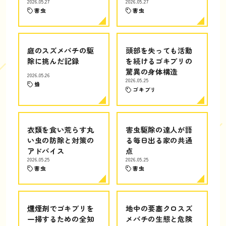
2026.05.27
2026.05.27
害虫
害虫
庭のスズメバチの駆
頭部を失っても活動
除に挑んだ記録
を続けるゴキブリの
驚異の身体構造
2026.05.26
2026.05.25
蜂
ゴキブリ
衣類を食い荒らす丸
害虫駆除の達人が語
い虫の防除と対策の
る毎日出る家の共通
アドバイス
点
2026.05.25
2026.05.25
害虫
害虫
燻煙剤でゴキブリを
地中の要塞クロスズ
一掃するための全知
メバチの生態と危険