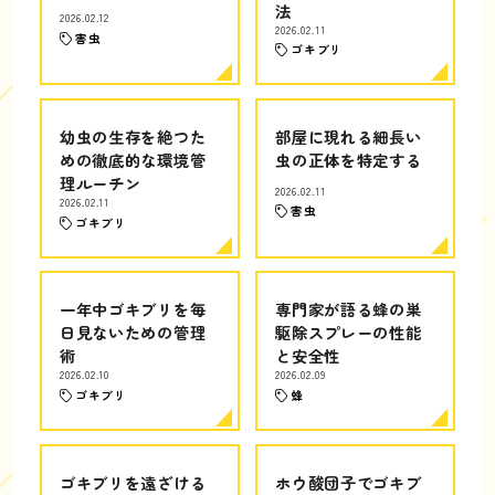
法
2026.02.12
2026.02.11
害虫
ゴキブリ
幼虫の生存を絶つた
部屋に現れる細長い
めの徹底的な環境管
虫の正体を特定する
理ルーチン
2026.02.11
2026.02.11
害虫
ゴキブリ
一年中ゴキブリを毎
専門家が語る蜂の巣
日見ないための管理
駆除スプレーの性能
術
と安全性
2026.02.10
2026.02.09
ゴキブリ
蜂
ゴキブリを遠ざける
ホウ酸団子でゴキブ