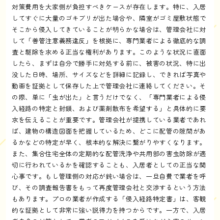
対策費用を大家側が負担すべきケースが存在します。特に、入居
してすぐに大量のゴキブリが出た場合や、隣室がゴミ屋敷状態で
そこから侵入してきていることが明らかな場合は、管理会社に対
して「善管注意義務違反」を根拠に、専門業者による徹底的な調
査と駆除を求める正当な権利があります。このような状況に直面
したら、まずは自分で勝手に対処する前に、被害の状況、特に出
没した日時、場所、サイズなどを詳細に記録し、できれば写真や
動画を証拠として保存した上で管理会社に連絡してください。そ
の際、単に「虫が出た」と言うだけでなく、「専門業者による侵
入経路の特定と封鎖、および薬剤散布を希望する」と具体的に要
求を伝えることが重要です。管理会社が提携している業者であれ
ば、建物の構造図面を把握しているため、どこに配管の隙間があ
るかなどの特定が早く、根本的な解決に繋がりやすくなります。
また、集合住宅全体の定期的な配管洗浄や共用部の害虫防除が適
切に行われているかを確認することも、入居者としての正当な関
心事です。もし管理側の対応が鈍い場合は、一旦自費で業者を呼
び、その調査報告書をもって再度管理会社と交渉するという方法
もあります。プロの業者が作成する「侵入経路特定書」は、客観
的な証拠として非常に強い説得力を持つからです。一方で、入居