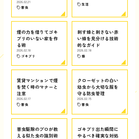
2026.02.21
生活
害虫
煙の力を借りてゴキ
刺す蜂と刺さない赤
ブリのいない家を作
い蜂を見分ける技術
る術
的なガイド
2026.02.18
2026.02.18
ゴキブリ
蜂
賃貸マンションで煙
クローゼットの白い
を焚く時のマナーと
幼虫から大切な服を
注意
守る防虫管理
2026.02.17
2026.02.15
害虫
害虫
害虫駆除のプロが教
ゴキブリ出た瞬間に
える似た虫の識別術
やるべき確実な対処