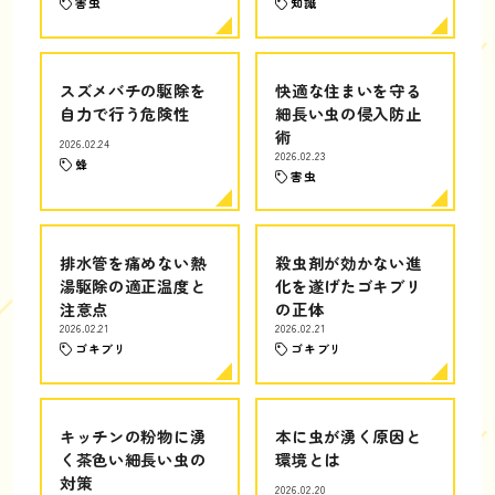
害虫
知識
スズメバチの駆除を
快適な住まいを守る
自力で行う危険性
細長い虫の侵入防止
術
2026.02.24
2026.02.23
蜂
害虫
排水管を痛めない熱
殺虫剤が効かない進
湯駆除の適正温度と
化を遂げたゴキブリ
注意点
の正体
2026.02.21
2026.02.21
ゴキブリ
ゴキブリ
キッチンの粉物に湧
本に虫が湧く原因と
く茶色い細長い虫の
環境とは
対策
2026.02.20