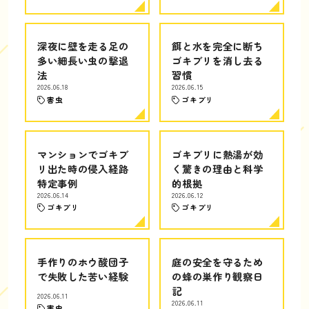
深夜に壁を走る足の
餌と水を完全に断ち
多い細長い虫の撃退
ゴキブリを消し去る
法
習慣
2026.06.18
2026.06.15
害虫
ゴキブリ
マンションでゴキブ
ゴキブリに熱湯が効
リ出た時の侵入経路
く驚きの理由と科学
特定事例
的根拠
2026.06.14
2026.06.12
ゴキブリ
ゴキブリ
手作りのホウ酸団子
庭の安全を守るため
で失敗した苦い経験
の蜂の巣作り観察日
記
2026.06.11
2026.06.11
害虫