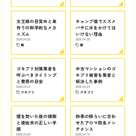
女王蜂の目覚めと巣
キャンプ場でスズメ
作りの科学的なメカ
バチに水をかけては
ニズム
いけない理由
2026.04.25
2026.04.25
蜂
蜂
ゴキブリ対策業者を
中古マンションのゴ
呼ぶべきタイミング
キブリ被害を業者と
と費用の目安
解決した事例
2026.04.24
2026.04.24
ゴキブリ
ゴキブリ
煙を焚いた後の掃除
四季の移ろいに合わ
と後始末の正しい手
せたアロマ防虫メン
順
テナンス
2026.04.24
2026.04.19