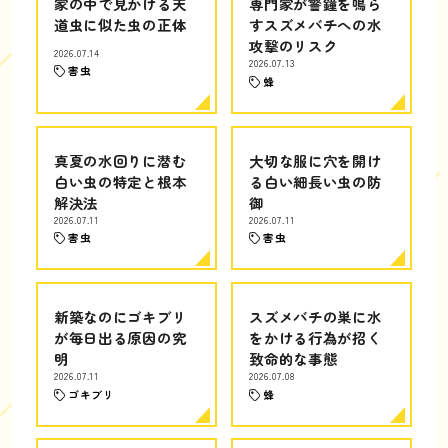
家の中で見かける天
専門家が警鐘を鳴ら
道虫に似た虫の正体
すスズメバチへの水
攻撃のリスク
2026.07.14
2026.07.13
害虫
蜂
真夏の水回りに潜む
大切な服に穴を開け
白い虫の特定と根本
る白い細長い虫の防
解決法
御
2026.07.11
2026.07.11
害虫
害虫
新築なのにゴキブリ
スズメバチの巣に水
が毎日出る原因の究
をかける行為が招く
明
致命的な事態
2026.07.11
2026.07.08
ゴキブリ
蜂