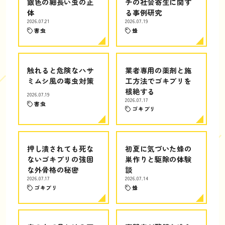
銀色の細長い虫の正
チの社会寄生に関す
体
る事例研究
2026.07.21
2026.07.19
害虫
蜂
触れると危険なハサ
業者専用の薬剤と施
ミムシ風の毒虫対策
工方法でゴキブリを
根絶する
2026.07.19
2026.07.17
害虫
ゴキブリ
押し潰されても死な
初夏に気づいた蜂の
ないゴキブリの強固
巣作りと駆除の体験
な外骨格の秘密
談
2026.07.17
2026.07.14
ゴキブリ
蜂