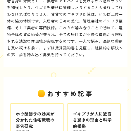
者自身の対策として、業者のアドバイスを受けながら窓のサッシ
を補強したり、生ゴミを厳格に管理したりすることも並行して行
わなければなりません。賃貸でのゴキブリ対策は、いわば三位一
体の協力体制です。入居者の日々の美化、管理会社のインフラ整
備、そして業者の専門技術。これらが噛み合うことで初めて、建
物全体の資産価値が守られ、全ての居住者が不快な遭遇から解放
される清潔な住環境が実現するのです。一人で悩み、高額な薬剤
を買い続ける前に、まずは賃貸契約書を見直し、組織的な解決へ
の第一歩を踏み出す勇気を持ってください。
おすすめ記事
ホウ酸団子の効果が
ゴキブリが人に近寄
分かれた住宅環境の
る驚きの理由と科学
事例研究
的根拠