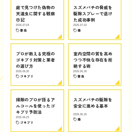
庭で見つけた偽物の
スズメバチの脅威を
天道虫に関する観察
駆除スプレーで退け
日記
た成功事例
2026.07.04
2026.07.02
害虫
蜂
プロが教える究極の
室内空間の質を高め
ゴキブリ対策と業者
つつ不快な存在を拒
の選び方
絶する術
2026.06.30
2026.06.30
ゴキブリ
害虫
掃除のプロが語るア
スズメバチの駆除を
ルコールを使ったゴ
安全に進める基本
キブリ予防法
2026.06.26
2026.06.29
蜂
ゴキブリ