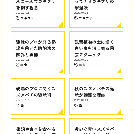
ルコールでゴキブリ
ってくるゴキブリの
を倒す極意
撃退法
2026.07.25
2026.07.25
ゴキブリ
ゴキブリ
駆除のプロが語る熱
観葉植物の土に湧く
湯を用いた防除法の
白い虫を消し去る園
限界と真価
芸テクニック
2026.07.25
2026.07.22
害虫
害虫
現場のプロに聞くス
秋のスズメバチの駆
ズメバチの駆除術
除が困難な理由
2026.07.21
2026.07.21
蜂
蜂
書類や古本を食べる
希少な赤いスズメバ