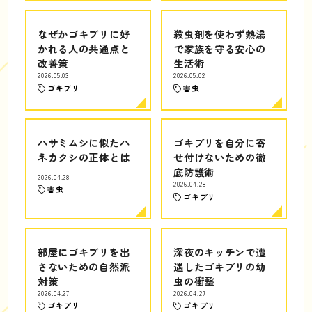
なぜかゴキブリに好
殺虫剤を使わず熱湯
かれる人の共通点と
で家族を守る安心の
改善策
生活術
2026.05.03
2026.05.02
ゴキブリ
害虫
ハサミムシに似たハ
ゴキブリを自分に寄
ネカクシの正体とは
せ付けないための徹
底防護術
2026.04.28
2026.04.28
害虫
ゴキブリ
部屋にゴキブリを出
深夜のキッチンで遭
さないための自然派
遇したゴキブリの幼
対策
虫の衝撃
2026.04.27
2026.04.27
ゴキブリ
ゴキブリ