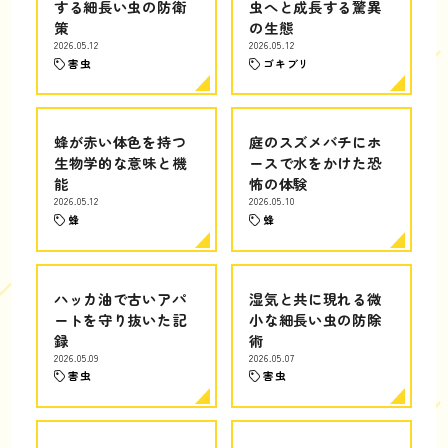
する細長い虫の防衛
虫へと成長する驚異
策
の生態
2026.05.12
2026.05.12
害虫
ゴキブリ
蜂が赤い体色を持つ
庭のスズメバチにホ
生物学的な意味と機
ースで水をかけた恐
能
怖の体験
2026.05.12
2026.05.10
蜂
蜂
ハッカ油で古いアパ
湿気と共に現れる微
ートを守り抜いた記
小な細長い虫の防除
録
術
2026.05.09
2026.05.07
害虫
害虫