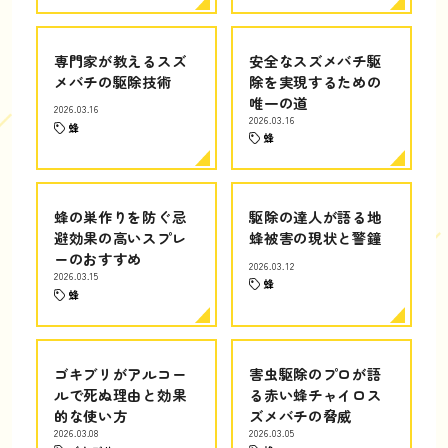
専門家が教えるスズ
安全なスズメバチ駆
メバチの駆除技術
除を実現するための
唯一の道
2026.03.16
2026.03.16
蜂
蜂
蜂の巣作りを防ぐ忌
駆除の達人が語る地
避効果の高いスプレ
蜂被害の現状と警鐘
ーのおすすめ
2026.03.12
2026.03.15
蜂
蜂
ゴキブリがアルコー
害虫駆除のプロが語
ルで死ぬ理由と効果
る赤い蜂チャイロス
的な使い方
ズメバチの脅威
2026.03.08
2026.03.05