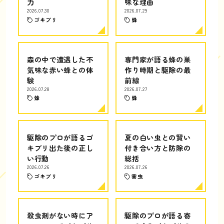
力
味な理由
2026.07.30
2026.07.29
ゴキブリ
蜂
森の中で遭遇した不
専門家が語る蜂の巣
気味な赤い蜂との体
作り時期と駆除の最
験
前線
2026.07.28
2026.07.27
蜂
蜂
駆除のプロが語るゴ
夏の白い虫との賢い
キブリ出た後の正し
付き合い方と防除の
い行動
総括
2026.07.26
2026.07.26
ゴキブリ
害虫
殺虫剤がない時にア
駆除のプロが語る寄