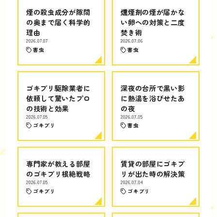
煙の殺虫成分が隙間
燻煙剤の煙が届かな
の奥まで届く科学的
い卵への対策と二度
理由
焚き術
2026.07.07
2026.07.06
害虫
害虫
ゴキブリ駆除業者に
深夜の台所で黒い影
依頼して驚いたプロ
に熱湯を浴びせたあ
の技術と効果
の夜
2026.07.05
2026.07.05
ゴキブリ
害虫
専門家が教える部屋
賃貸の部屋にゴキブ
のゴキブリ根絶戦略
リが出た時の解決策
2026.07.05
2026.07.04
ゴキブリ
ゴキブリ