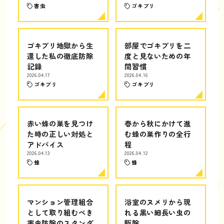
害虫
ゴキブリ
ゴキブリ地獄から生
部屋でゴキブリを二
還した私の徹底防除
度と見ないための年
記録
間習慣
2026.04.17
2026.04.16
ゴキブリ
ゴキブリ
赤い蜂の巣を見つけ
春から秋にかけて進
た時の正しい対処と
む蜂の巣作りの全行
アドバイス
程
2026.04.13
2026.04.12
蜂
蜂
マンション管理組合
浴室のヌメリから現
として取り組むべき
れる黒い細長い虫の
害虫防除のスタンダ
駆除