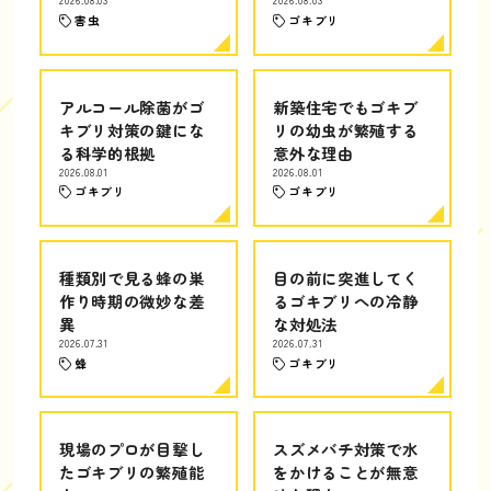
2026.08.03
2026.08.03
害虫
ゴキブリ
アルコール除菌がゴ
新築住宅でもゴキブ
キブリ対策の鍵にな
リの幼虫が繁殖する
る科学的根拠
意外な理由
2026.08.01
2026.08.01
ゴキブリ
ゴキブリ
種類別で見る蜂の巣
目の前に突進してく
作り時期の微妙な差
るゴキブリへの冷静
異
な対処法
2026.07.31
2026.07.31
蜂
ゴキブリ
現場のプロが目撃し
スズメバチ対策で水
たゴキブリの繁殖能
をかけることが無意