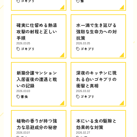
ゴキブリ
蜂
確実に仕留める熱湯
水一滴で生き延びる
攻撃の射程と正しい
強靭な生命力への対
手順
抗策
2026.03.05
2026.03.05
ゴキブリ
ゴキブリ
新築分譲マンション
深夜のキッチンに現
入居直後の遭遇と戦
れる白いゴキブリの
いの記録
衝撃と真相
2026.03.03
2026.03.02
害虫
ゴキブリ
植物の香りが持つ強
本にいる虫の駆除と
力な忌避成分の秘密
効果的な対策
2026.03.01
2026.02.27