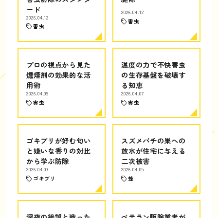
ード
2026.04.12
2026.04.12
害虫
害虫
プロの視点から見た
温度の力で不快害虫
燻煙剤の効果的な活
の生存基盤を破壊す
用術
る知恵
2026.04.09
2026.04.07
害虫
害虫
ゴキブリが好む匂い
スズメバチの巣への
と嫌いな香りの対比
放水が住宅に与える
から学ぶ防除
二次被害
2026.04.07
2026.04.05
ゴキブリ
蜂
深夜の絶望と戦った
ベテラン駆除業者が