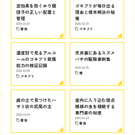
逆効果を防ぐホウ酸
ゴキブリが毎日出る
団子の正しい配置と
理由と根本解決の秘
管理
策
2026.03.29
2026.03.29
害虫
ゴキブリ
濃度別で見るアルコ
天井裏にあるスズメ
ールのゴキブリ殺傷
バチの駆除事例集
能力の検証記録
2026.03.25
2026.03.28
蜂
ゴキブリ
庭の土で見つけたハ
室内に入り込む斑点
サミ状の尻尾の主
模様の虫を根絶する
専門家の知恵
2026.03.24
2026.03.24
害虫
害虫