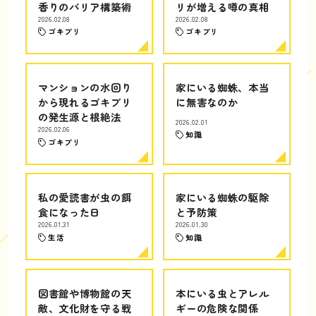
香りのバリア構築術
リが増える噂の真相
2026.02.08
2026.02.08
ゴキブリ
ゴキブリ
マンションの水回り
家にいる蜘蛛、本当
から現れるゴキブリ
に無害なのか
の発生源と根絶法
2026.02.01
2026.02.06
知識
ゴキブリ
私の愛読書が虫の餌
家にいる蜘蛛の駆除
食になった日
と予防策
2026.01.31
2026.01.30
生活
知識
図書館や博物館の天
本にいる虫とアレル
敵、文化財を守る戦
ギーの危険な関係