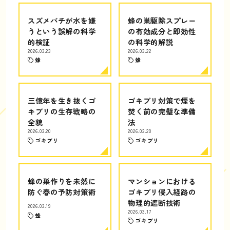
スズメバチが水を嫌
蜂の巣駆除スプレー
うという誤解の科学
の有効成分と即効性
的検証
の科学的解説
2026.03.23
2026.03.22
蜂
蜂
三億年を生き抜くゴ
ゴキブリ対策で煙を
キブリの生存戦略の
焚く前の完璧な準備
全貌
法
2026.03.20
2026.03.20
ゴキブリ
ゴキブリ
蜂の巣作りを未然に
マンションにおける
防ぐ春の予防対策術
ゴキブリ侵入経路の
物理的遮断技術
2026.03.19
2026.03.17
蜂
ゴキブリ