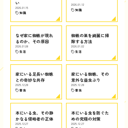
い
2026.01.12
2026.01.15
知識
知識
なぜ家に蜘蛛が現れ
蜘蛛の巣を綺麗に掃
るのか、その原因
除する方法
2026.01.08
2026.01.02
生活
生活
家にいる足長い蜘蛛
家にいる蜘蛛、その
との奇妙な共存
意外な益虫ぶり
2025.12.28
2025.12.28
害虫
害虫
本にいる虫、その静
本にいる虫を防ぐた
かなる侵略者の正体
めの究極の対策
2025.12.27
2025.12.27