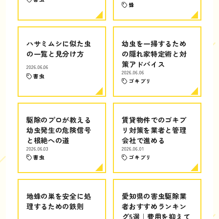
蜂
ハサミムシに似た虫
幼虫を一掃するため
の一覧と見分け方
の隠れ家特定術と対
策アドバイス
2026.06.06
2026.06.06
害虫
ゴキブリ
駆除のプロが教える
賃貸物件でのゴキブ
幼虫発生の危険信号
リ対策を業者と管理
と根絶への道
会社で進める
2026.06.03
2026.06.01
害虫
ゴキブリ
地蜂の巣を安全に処
愛知県の害虫駆除業
理するための鉄則
者おすすめランキン
グ5選｜費用を抑えて