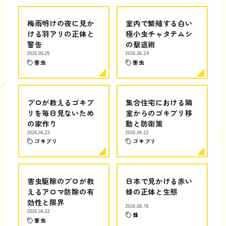
梅雨明けの夜に見か
室内で繁殖する白い
ける羽アリの正体と
極小虫チャタテムシ
警告
の撃退術
2026.06.25
2026.06.24
害虫
害虫
プロが教えるゴキブ
集合住宅における隣
リを毎日見ないため
室からのゴキブリ移
の家作り
動と防衛策
2026.06.23
2026.06.22
ゴキブリ
ゴキブリ
害虫駆除のプロが教
日本で見かける赤い
えるアロマ防除の有
蜂の正体と生態
効性と限界
2026.06.18
2026.06.22
蜂
害虫