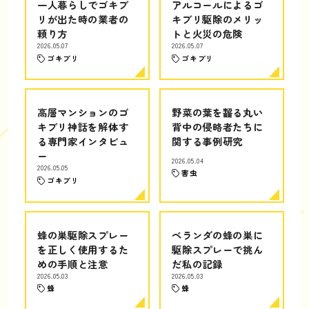
一人暮らしでゴキブ
アルコールによるゴ
リが出た時の業者の
キブリ駆除のメリッ
頼り方
トと火災の危険
2026.05.07
2026.05.07
ゴキブリ
ゴキブリ
高層マンションのゴ
野菜の葉を齧る丸い
キブリ神話を解体す
背中の侵略者たちに
る専門家インタビュ
関する事例研究
ー
2026.05.04
2026.05.05
害虫
ゴキブリ
蜂の巣駆除スプレー
ベランダの蜂の巣に
を正しく使用するた
駆除スプレーで挑ん
めの手順と注意
だ私の記録
2026.05.03
2026.05.03
蜂
蜂