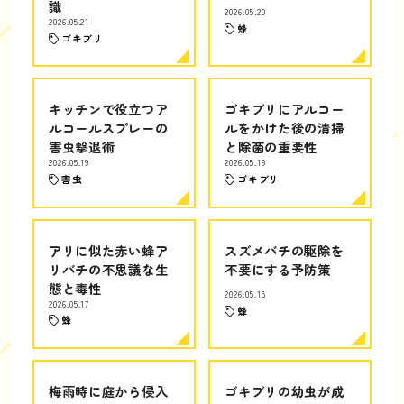
識
2026.05.20
2026.05.21
蜂
ゴキブリ
キッチンで役立つア
ゴキブリにアルコー
ルコールスプレーの
ルをかけた後の清掃
害虫撃退術
と除菌の重要性
2026.05.19
2026.05.19
害虫
ゴキブリ
アリに似た赤い蜂ア
スズメバチの駆除を
リバチの不思議な生
不要にする予防策
態と毒性
2026.05.15
2026.05.17
蜂
蜂
梅雨時に庭から侵入
ゴキブリの幼虫が成