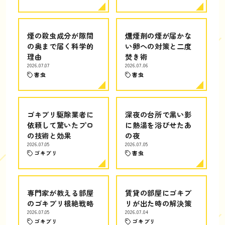
煙の殺虫成分が隙間
燻煙剤の煙が届かな
の奥まで届く科学的
い卵への対策と二度
理由
焚き術
2026.07.07
2026.07.06
害虫
害虫
ゴキブリ駆除業者に
深夜の台所で黒い影
依頼して驚いたプロ
に熱湯を浴びせたあ
の技術と効果
の夜
2026.07.05
2026.07.05
ゴキブリ
害虫
専門家が教える部屋
賃貸の部屋にゴキブ
のゴキブリ根絶戦略
リが出た時の解決策
2026.07.05
2026.07.04
ゴキブリ
ゴキブリ