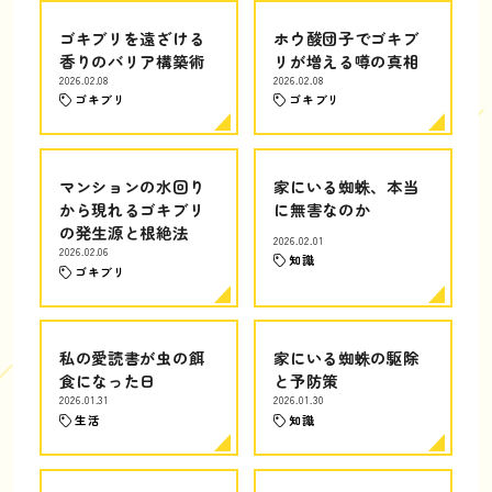
ゴキブリを遠ざける
ホウ酸団子でゴキブ
香りのバリア構築術
リが増える噂の真相
2026.02.08
2026.02.08
ゴキブリ
ゴキブリ
マンションの水回り
家にいる蜘蛛、本当
から現れるゴキブリ
に無害なのか
の発生源と根絶法
2026.02.01
2026.02.06
知識
ゴキブリ
私の愛読書が虫の餌
家にいる蜘蛛の駆除
食になった日
と予防策
2026.01.31
2026.01.30
生活
知識