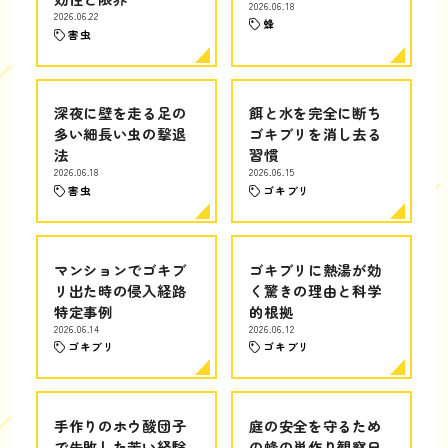
2026.06.18
2026.06.22
蜂
害虫
深夜に壁を走る足の
餌と水を完全に断ち
多い細長い虫の撃退
ゴキブリを消し去る
法
習慣
2026.06.18
2026.06.15
害虫
ゴキブリ
マンションでゴキブ
ゴキブリに熱湯が効
リ出た時の侵入経路
く驚きの理由と科学
特定事例
的根拠
2026.06.14
2026.06.12
ゴキブリ
ゴキブリ
手作りのホウ酸団子
庭の安全を守るため
で失敗した苦い経験
の蜂の巣作り観察日