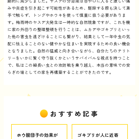
劇的に減少しました。ヤスデの分泌液は目や口に入ると激しい痛
みや炎症を引き起こす可能性があるため、駆除する際も決して素
手で触らず、トングやホウキを使って慎重に扱う必要がありま
す。梅雨時のヤスデ大発生は一時的な自然現象ですが、これを機
に家の外回りの整理整頓を行うことは、ムカデやゴキブリといっ
た他の害虫を遠ざけることにも繋がり、結果として一年中虫の気
配に怯えることのない健やかな住まいを実現するための良い機会
となりました。自然の猛威と向き合いながら、自分たちのテリト
リーをいかに賢く守り抜くかというサバイバルな視点を持つこと
で、私はこの細長い虫との攻防戦を乗り越え、本当の意味での安
らぎの場としての家を再構築することができたのです。
おすすめ記事
ホウ酸団子の効果が
ゴキブリが人に近寄