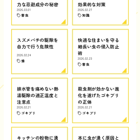
力な忌避成分の秘密
効果的な対策
2026.03.01
2026.02.27
害虫
知識
スズメバチの駆除を
快適な住まいを守る
自力で行う危険性
細長い虫の侵入防止
術
2026.02.24
2026.02.23
蜂
害虫
排水管を痛めない熱
殺虫剤が効かない進
湯駆除の適正温度と
化を遂げたゴキブリ
注意点
の正体
2026.02.21
2026.02.21
ゴキブリ
ゴキブリ
キッチンの粉物に湧
本に虫が湧く原因と