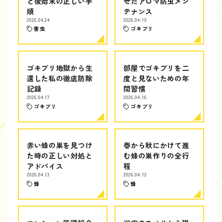
と後始末の正しい手
せたアロマ防虫メン
順
テナンス
2026.04.24
2026.04.19
害虫
ゴキブリ
ゴキブリ地獄から生
部屋でゴキブリを二
還した私の徹底防除
度と見ないための年
記録
間習慣
2026.04.17
2026.04.16
ゴキブリ
ゴキブリ
赤い蜂の巣を見つけ
春から秋にかけて進
た時の正しい対処と
む蜂の巣作りの全行
アドバイス
程
2026.04.13
2026.04.12
蜂
蜂