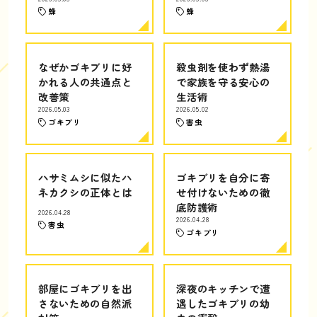
蜂
蜂
なぜかゴキブリに好
殺虫剤を使わず熱湯
かれる人の共通点と
で家族を守る安心の
改善策
生活術
2026.05.03
2026.05.02
ゴキブリ
害虫
ハサミムシに似たハ
ゴキブリを自分に寄
ネカクシの正体とは
せ付けないための徹
底防護術
2026.04.28
2026.04.28
害虫
ゴキブリ
部屋にゴキブリを出
深夜のキッチンで遭
さないための自然派
遇したゴキブリの幼