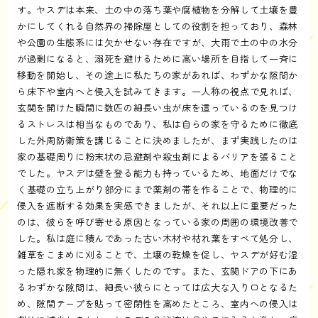
す。ヤスデは本来、土の中の落ち葉や腐植物を分解して土壌を豊
かにしてくれる自然界の掃除屋としての役割を担っており、森林
や公園の生態系には欠かせない存在ですが、大雨で土の中の水分
が過剰になると、溺死を避けるために高い場所を目指して一斉に
移動を開始し、その途上に私たちの家があれば、わずかな隙間か
ら床下や室内へと侵入を試みてきます。一人称の視点で見れば、
玄関を開けた瞬間に数匹の細長い虫が床を這っているのを見つけ
るストレスは相当なものであり、私は自らの家を守るために徹底
した外周防衛策を講じることに決めましたが、まず実践したのは
家の基礎周りに粉末状の忌避剤や殺虫剤によるバリアを張ること
でした。ヤスデは壁を登る能力も持っているため、地面だけでな
く基礎の立ち上がり部分にまで薬剤の帯を作ることで、物理的に
侵入を遮断する効果を実感できましたが、それ以上に重要だった
のは、彼らを呼び寄せる原因となっている家の周囲の環境改善で
した。私は庭に積んであった古い木材や枯れ葉をすべて処分し、
雑草をこまめに刈ることで、土壌の乾燥を促し、ヤスデが好む湿
った隠れ家を物理的に無くしたのです。また、玄関ドアの下にあ
るわずかな隙間は、細長い彼らにとっては広大な入り口となるた
め、隙間テープを貼って密閉性を高めたところ、室内への侵入は