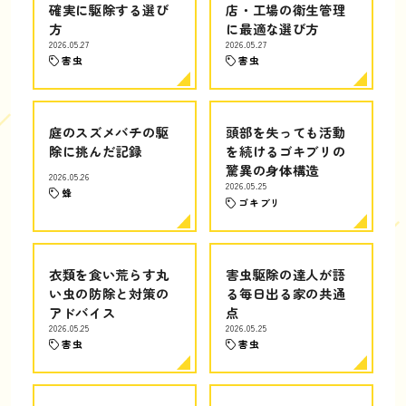
確実に駆除する選び
店・工場の衛生管理
方
に最適な選び方
2026.05.27
2026.05.27
害虫
害虫
庭のスズメバチの駆
頭部を失っても活動
除に挑んだ記録
を続けるゴキブリの
驚異の身体構造
2026.05.26
2026.05.25
蜂
ゴキブリ
衣類を食い荒らす丸
害虫駆除の達人が語
い虫の防除と対策の
る毎日出る家の共通
アドバイス
点
2026.05.25
2026.05.25
害虫
害虫