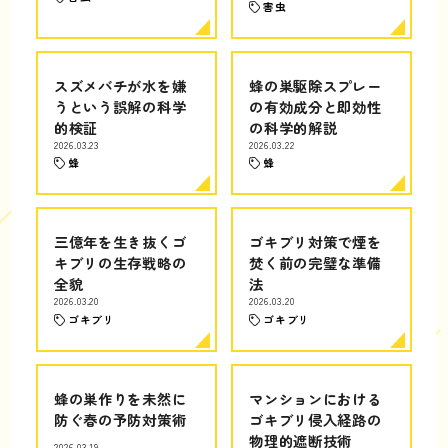
害虫
スズメバチが水を嫌
蜂の巣駆除スプレー
うという誤解の科学
の有効成分と即効性
的検証
の科学的解説
2026.03.23
2026.03.22
蜂
蜂
三億年を生き抜くゴ
ゴキブリ対策で煙を
キブリの生存戦略の
焚く前の完璧な準備
全貌
法
2026.03.20
2026.03.20
ゴキブリ
ゴキブリ
蜂の巣作りを未然に
マンションにおける
防ぐ春の予防対策術
ゴキブリ侵入経路の
物理的遮断技術
2026.03.19