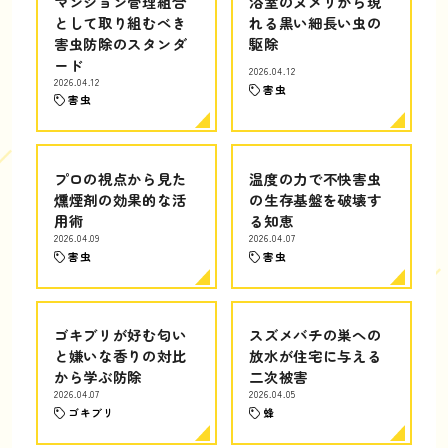
マンション管理組合
浴室のヌメリから現
として取り組むべき
れる黒い細長い虫の
害虫防除のスタンダ
駆除
ード
2026.04.12
2026.04.12
害虫
害虫
プロの視点から見た
温度の力で不快害虫
燻煙剤の効果的な活
の生存基盤を破壊す
用術
る知恵
2026.04.09
2026.04.07
害虫
害虫
ゴキブリが好む匂い
スズメバチの巣への
と嫌いな香りの対比
放水が住宅に与える
から学ぶ防除
二次被害
2026.04.07
2026.04.05
ゴキブリ
蜂