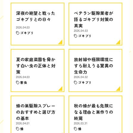
深夜の絶望と戦った
ベテラン駆除業者が
ゴキブリとの日々
語るゴキブリ対策の
真実
2026.04.03
2026.04.03
ゴキブリ
ゴキブリ
夏の家庭菜園を脅か
放射線や極限環境に
す白い虫の正体と対
すら耐えうる驚異の
策
生命力
2026.04.03
2026.04.02
害虫
ゴキブリ
蜂の巣駆除スプレー
秋の蜂が最も危険に
のおすすめと選び方
なる理由と巣作りの
の基本
終焉
2026.04.01
2026.03.31
蜂
蜂