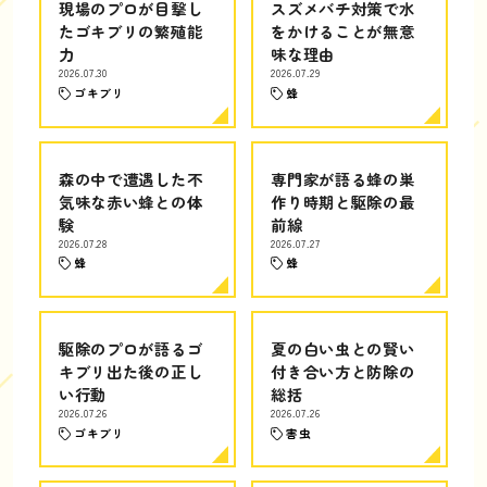
現場のプロが目撃し
スズメバチ対策で水
たゴキブリの繁殖能
をかけることが無意
力
味な理由
2026.07.30
2026.07.29
ゴキブリ
蜂
森の中で遭遇した不
専門家が語る蜂の巣
気味な赤い蜂との体
作り時期と駆除の最
験
前線
2026.07.28
2026.07.27
蜂
蜂
駆除のプロが語るゴ
夏の白い虫との賢い
キブリ出た後の正し
付き合い方と防除の
い行動
総括
2026.07.26
2026.07.26
ゴキブリ
害虫