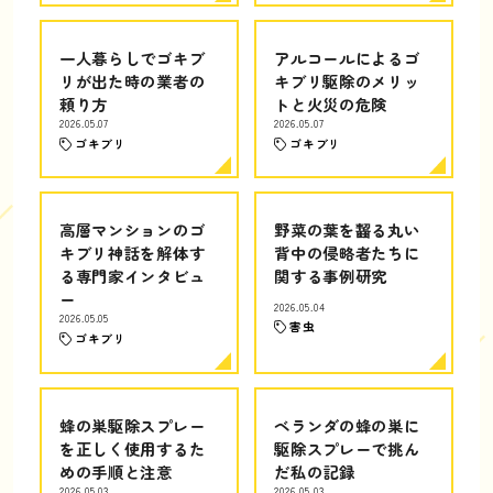
一人暮らしでゴキブ
アルコールによるゴ
リが出た時の業者の
キブリ駆除のメリッ
頼り方
トと火災の危険
2026.05.07
2026.05.07
ゴキブリ
ゴキブリ
高層マンションのゴ
野菜の葉を齧る丸い
キブリ神話を解体す
背中の侵略者たちに
る専門家インタビュ
関する事例研究
ー
2026.05.04
2026.05.05
害虫
ゴキブリ
蜂の巣駆除スプレー
ベランダの蜂の巣に
を正しく使用するた
駆除スプレーで挑ん
めの手順と注意
だ私の記録
2026.05.03
2026.05.03