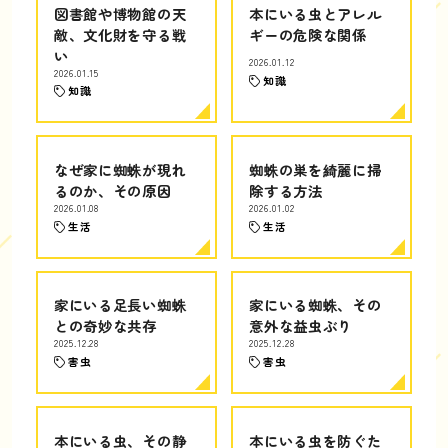
図書館や博物館の天
本にいる虫とアレル
敵、文化財を守る戦
ギーの危険な関係
い
2026.01.12
2026.01.15
知識
知識
なぜ家に蜘蛛が現れ
蜘蛛の巣を綺麗に掃
るのか、その原因
除する方法
2026.01.08
2026.01.02
生活
生活
家にいる足長い蜘蛛
家にいる蜘蛛、その
との奇妙な共存
意外な益虫ぶり
2025.12.28
2025.12.28
害虫
害虫
本にいる虫、その静
本にいる虫を防ぐた