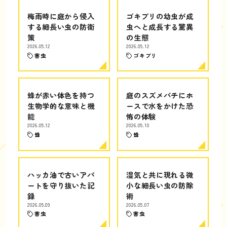
梅雨時に庭から侵入
ゴキブリの幼虫が成
する細長い虫の防衛
虫へと成長する驚異
策
の生態
2026.05.12
2026.05.12
害虫
ゴキブリ
蜂が赤い体色を持つ
庭のスズメバチにホ
生物学的な意味と機
ースで水をかけた恐
能
怖の体験
2026.05.12
2026.05.10
蜂
蜂
ハッカ油で古いアパ
湿気と共に現れる微
ートを守り抜いた記
小な細長い虫の防除
録
術
2026.05.09
2026.05.07
害虫
害虫