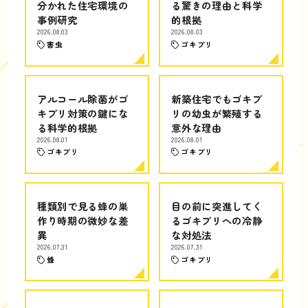
分かれた住宅環境の
る驚きの理由と科学
事例研究
的根拠
2026.08.03
2026.08.03
害虫
ゴキブリ
アルコール除菌がゴ
新築住宅でもゴキブ
キブリ対策の鍵にな
リの幼虫が繁殖する
る科学的根拠
意外な理由
2026.08.01
2026.08.01
ゴキブリ
ゴキブリ
種類別で見る蜂の巣
目の前に突進してく
作り時期の微妙な差
るゴキブリへの冷静
異
な対処法
2026.07.31
2026.07.31
蜂
ゴキブリ