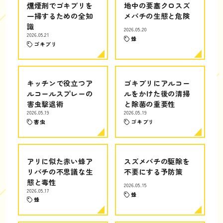
燻煙剤でゴキブリを
地中の要塞クロスズ
一掃するための全知
メバチの生態と危険
識
2026.05.20
2026.05.21
蜂
ゴキブリ
キッチンで役立つア
ゴキブリにアルコー
ルコールスプレーの
ルをかけた後の清掃
害虫撃退術
と除菌の重要性
2026.05.19
2026.05.19
害虫
ゴキブリ
アリに似た赤い蜂ア
スズメバチの駆除を
リバチの不思議な生
不要にする予防策
態と毒性
2026.05.15
2026.05.17
蜂
蜂