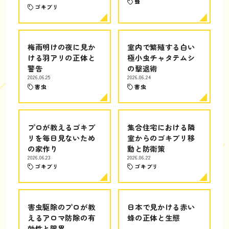
蜂
ゴキブリ
梅雨明けの夜に見か
室内で繁殖する白い
ける羽アリの正体と
極小虫チャタテムシ
警告
の撃退術
2026.06.25
2026.06.24
害虫
害虫
プロが教えるゴキブ
集合住宅における隣
リを毎日見ないため
室からのゴキブリ移
の家作り
動と防衛策
2026.06.23
2026.06.22
ゴキブリ
ゴキブリ
害虫駆除のプロが教
日本で見かける赤い
えるアロマ防除の有
蜂の正体と生態
効性と限界