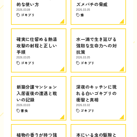
的な使い方
ズメバチの脅威
2026.03.08
2026.03.05
ゴキブリ
蜂
確実に仕留める熱湯
水一滴で生き延びる
攻撃の射程と正しい
強靭な生命力への対
手順
抗策
2026.03.05
2026.03.05
ゴキブリ
ゴキブリ
新築分譲マンション
深夜のキッチンに現
入居直後の遭遇と戦
れる白いゴキブリの
いの記録
衝撃と真相
2026.03.03
2026.03.02
害虫
ゴキブリ
植物の香りが持つ強
本にいる虫の駆除と