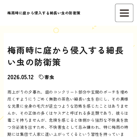
梅雨時に庭から侵入する細長い虫の防衛策
梅雨時に庭から侵入する細長
い虫の防衛策
2026.05.12
害虫
雨上がりの夕暮れ、庭のコンクリート部分や玄関のポーチを埋め
尽くすようにうごめく無数の茶色い細長い虫を目にし、その異様
な光景に全身の毛穴が逆立つような恐怖を感じたことはありませ
んか、その正体の多くはヤスデと呼ばれる多足類であり、彼らは
毒こそ持ちませんが、危険を感じると体側から強烈な不快臭を放
つ分泌液を出すため、不快害虫として忌み嫌われ、特に梅雨の時
期には集団で人家に這い上がってくるという習性を持っていま