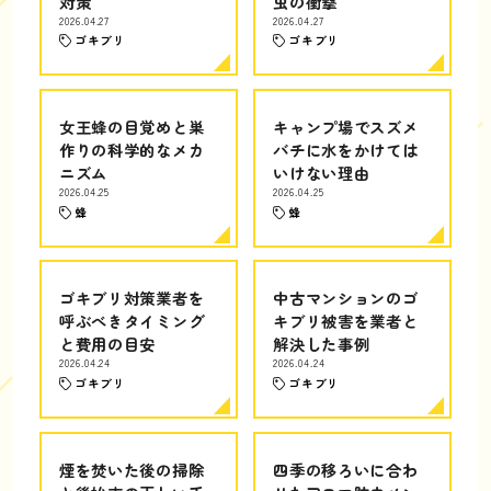
対策
虫の衝撃
2026.04.27
2026.04.27
ゴキブリ
ゴキブリ
女王蜂の目覚めと巣
キャンプ場でスズメ
作りの科学的なメカ
バチに水をかけては
ニズム
いけない理由
2026.04.25
2026.04.25
蜂
蜂
ゴキブリ対策業者を
中古マンションのゴ
呼ぶべきタイミング
キブリ被害を業者と
と費用の目安
解決した事例
2026.04.24
2026.04.24
ゴキブリ
ゴキブリ
煙を焚いた後の掃除
四季の移ろいに合わ