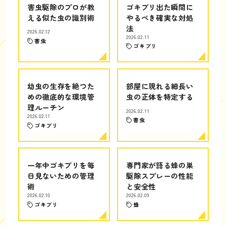
害虫駆除のプロが教
ゴキブリ出た瞬間に
える似た虫の識別術
やるべき確実な対処
法
2026.02.12
2026.02.11
害虫
ゴキブリ
幼虫の生存を絶つた
部屋に現れる細長い
めの徹底的な環境管
虫の正体を特定する
理ルーチン
2026.02.11
2026.02.11
害虫
ゴキブリ
一年中ゴキブリを毎
専門家が語る蜂の巣
日見ないための管理
駆除スプレーの性能
術
と安全性
2026.02.10
2026.02.09
ゴキブリ
蜂