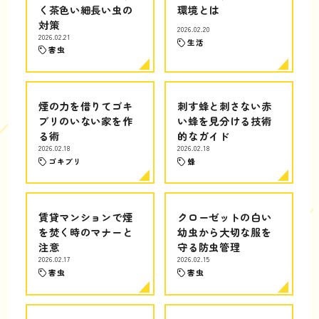
く茶色い細長い虫の
環境とは
対策
2026.02.20
2026.02.21
生活
害虫
煙の力を借りてゴキ
刺す蜂と刺さない赤
ブリのいない家を作
い蜂を見分ける技術
る術
的なガイド
2026.02.18
2026.02.18
ゴキブリ
蜂
賃貸マンションで煙
クローゼットの白い
を焚く時のマナーと
幼虫から大切な服を
注意
守る防虫管理
2026.02.17
2026.02.15
害虫
害虫