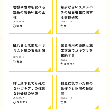
書類や古本を食べる
希少な赤いスズメバ
銀色の細長い虫の正
チの社会寄生に関す
体
る事例研究
2026.07.21
2026.07.19
害虫
蜂
触れると危険なハサ
業者専用の薬剤と施
ミムシ風の毒虫対策
工方法でゴキブリを
根絶する
2026.07.19
2026.07.17
害虫
ゴキブリ
押し潰されても死な
初夏に気づいた蜂の
ないゴキブリの強固
巣作りと駆除の体験
な外骨格の秘密
談
2026.07.17
2026.07.14
ゴキブリ
蜂