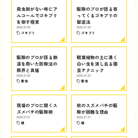
殺虫剤がない時にア
駆除のプロが語る寄
ルコールでゴキブリ
ってくるゴキブリの
を倒す極意
撃退法
2026.07.25
2026.07.25
ゴキブリ
ゴキブリ
駆除のプロが語る熱
観葉植物の土に湧く
湯を用いた防除法の
白い虫を消し去る園
限界と真価
芸テクニック
2026.07.25
2026.07.22
害虫
害虫
現場のプロに聞くス
秋のスズメバチの駆
ズメバチの駆除術
除が困難な理由
2026.07.21
2026.07.21
蜂
蜂