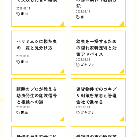
記
2026.06.11
2026.06.11
害虫
蜂
ハサミムシに似た虫
幼虫を一掃するため
の一覧と見分け方
の隠れ家特定術と対
策アドバイス
2026.06.06
2026.06.06
害虫
ゴキブリ
駆除のプロが教える
賃貸物件でのゴキブ
幼虫発生の危険信号
リ対策を業者と管理
と根絶への道
会社で進める
2026.06.03
2026.06.01
害虫
ゴキブリ
地蜂の巣を安全に処
愛知県の害虫駆除業