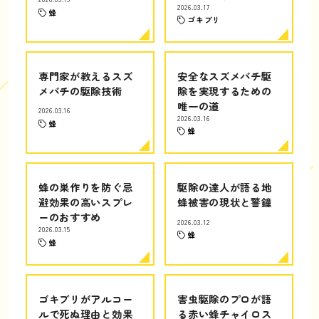
2026.03.17
蜂
ゴキブリ
専門家が教えるスズ
安全なスズメバチ駆
メバチの駆除技術
除を実現するための
唯一の道
2026.03.16
2026.03.16
蜂
蜂
蜂の巣作りを防ぐ忌
駆除の達人が語る地
避効果の高いスプレ
蜂被害の現状と警鐘
ーのおすすめ
2026.03.12
2026.03.15
蜂
蜂
ゴキブリがアルコー
害虫駆除のプロが語
ルで死ぬ理由と効果
る赤い蜂チャイロス