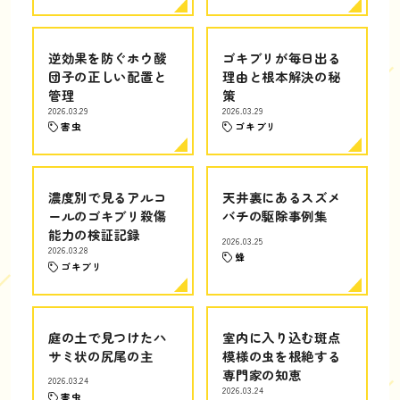
逆効果を防ぐホウ酸
ゴキブリが毎日出る
団子の正しい配置と
理由と根本解決の秘
管理
策
2026.03.29
2026.03.29
害虫
ゴキブリ
濃度別で見るアルコ
天井裏にあるスズメ
ールのゴキブリ殺傷
バチの駆除事例集
能力の検証記録
2026.03.25
2026.03.28
蜂
ゴキブリ
庭の土で見つけたハ
室内に入り込む斑点
サミ状の尻尾の主
模様の虫を根絶する
専門家の知恵
2026.03.24
2026.03.24
害虫