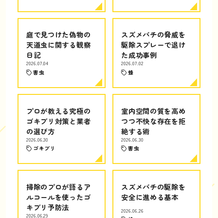
庭で見つけた偽物の
スズメバチの脅威を
天道虫に関する観察
駆除スプレーで退け
日記
た成功事例
2026.07.04
2026.07.02
害虫
蜂
プロが教える究極の
室内空間の質を高め
ゴキブリ対策と業者
つつ不快な存在を拒
の選び方
絶する術
2026.06.30
2026.06.30
ゴキブリ
害虫
掃除のプロが語るア
スズメバチの駆除を
ルコールを使ったゴ
安全に進める基本
キブリ予防法
2026.06.26
2026.06.29