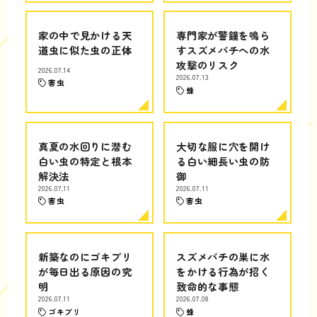
家の中で見かける天
専門家が警鐘を鳴ら
道虫に似た虫の正体
すスズメバチへの水
攻撃のリスク
2026.07.14
2026.07.13
害虫
蜂
真夏の水回りに潜む
大切な服に穴を開け
白い虫の特定と根本
る白い細長い虫の防
解決法
御
2026.07.11
2026.07.11
害虫
害虫
新築なのにゴキブリ
スズメバチの巣に水
が毎日出る原因の究
をかける行為が招く
明
致命的な事態
2026.07.11
2026.07.08
ゴキブリ
蜂